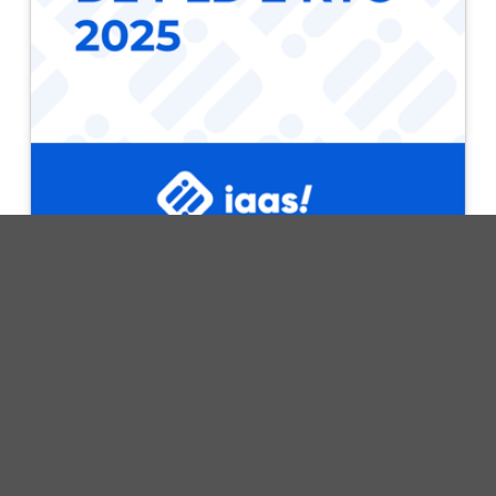
Treinamento de PLD e KYC 2025
Iaas Treinamentos
4,8
R$ 300,00